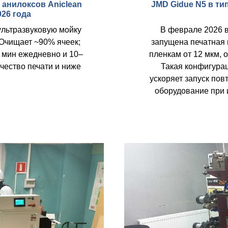
 анилоксов Aniclean
JMD Gidue N5 в ти
026 года
ультразвуковую мойку
В феврале 2026 в
Очищает ~90% ячеек;
запущена печатная 
4 мин ежедневно и 10–
пленкам от 12 мкм,
чество печати и ниже
Такая конфигура
ускоряет запуск пов
оборудование при 