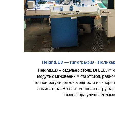
HeightLED — типография «Поликарт
HeightLED – отдельно стоящая LED/УФ‑
модуль с мгновенным старт/стоп, равно
точной регулировкой мощности и синхрон
ламинатора. Низкая тепловая нагрузка; 
ламинатора улучшает лам