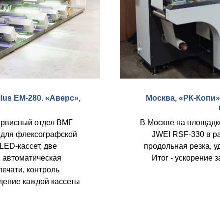
lus EM-280. «Аверс»,
Москва, «РК-Копи»
ервисный отдел ВМГ
В Москве на площадк
 для флексографской
JWEI RSF-330 в ра
LED-кассет, две
продольная резка, у
 автоматическая
Итог - ускорение 
печати, контроль
дение каждой кассеты