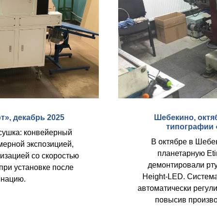
», декабрь 2025
Шебекино, октя
типографии 
сушка: конвейерный
В октябре в Шеб
мерной экспозицией,
планетарную Eti
изацией со скоростью
демонтировали рту
при установке после
Height‑LED. Система
инацию.
автоматически регули
повысив произво