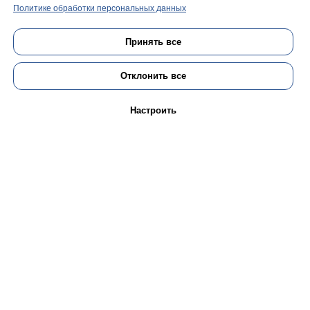
Политике обработки персональных данных
ЕСТЬ ВОПРОСЫ?
Принять все
Оставьте ваши контактные данные и
мы перезвоним вам
Отклонить все
Ваше имя:
Настроить
+7
Оставить заявку
Нажимая кнопку, вы принимаете положение
и согласие на обработку
персональных
данных