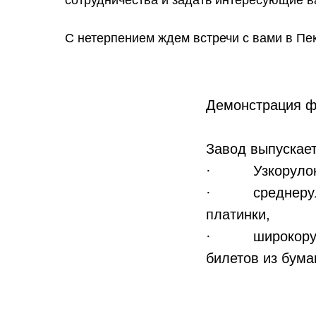
С нетерпением ждем встречи с вами в Пе
Демонстрация фл
Завод выпускает
· Узкорулонны
· среднерулонн
платинки,
· широкорулон
билетов из бума
Модернизация и