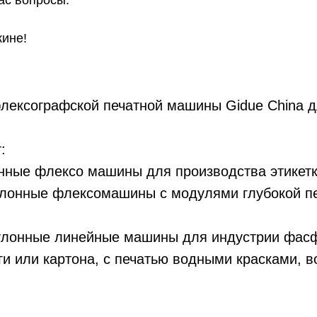
кине!
ексографской печатной машины Gidue China для
:
е флексо машины для производства этикетк
ые флексомашины с модулями глубокой печат
ные линейные машины для индустрии фасфуда
ги или картона, с печатью водными красками, в
 дооснащение печатных машин LED/UV Mercur