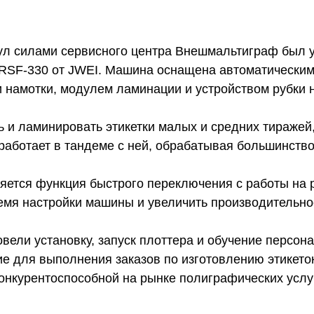
ул силами сервисного центра Внешмальтиграф был 
 RSF-330 от JWEI. Машина оснащена автоматическим
и намотки, модулем ламинации и устройством рубки 
 и ламинировать этикетки малых и средних тиражей,
аботает в тандеме с ней, обрабатывая большинство
ется функция быстрого переключения с работы на р
емя настройки машины и увеличить производительно
ли установку, запуск плоттера и обучение персона
е для выполнения заказов по изготовлению этикето
онкурентоспособной на рынке полиграфических услуг