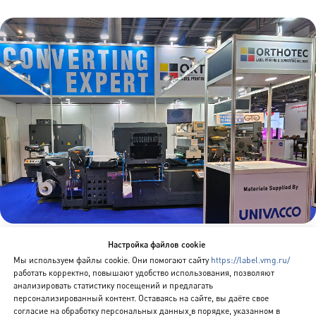
Настройка файлов cookie
Мы используем файлы cookie. Они помогают сайту
https://label.vmg.ru/
работать корректно, повышают удобство использования, позволяют
Смотреть другие новости
анализировать статистику посещений и предлагать
персонализированный контент. Оставаясь на сайте, вы даёте свое
согласие на обработку персональных данных
в порядке, указанном в