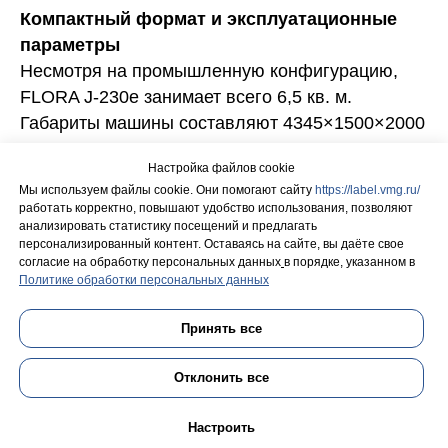
Компактный формат и эксплуатационные
параметры
Несмотря на промышленную конфигурацию,
FLORA J-230e занимает всего 6,5 кв. м.
Габариты машины составляют 4345×1500×2000
мм, вес — 2,9 тонны.
Настройка файлов cookie
Мы используем файлы cookie. Они помогают сайту
https://label.vmg.ru/
работать корректно, повышают удобство использования, позволяют
Смотреть все статьи
анализировать статистику посещений и предлагать
персонализированный контент. Оставаясь на сайте, вы даёте свое
согласие на обработку персональных данных
в порядке, указанном в
Политике обработки персональных данных
поиск...
Принять все
Отклонить все
Настроить