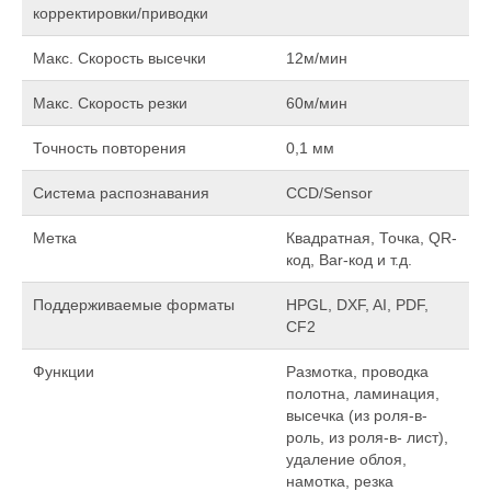
корректировки/приводки
Макс. Скорость высечки
12м/мин
Макс. Скорость резки
60м/мин
Точность повторения
0,1 мм
Система распознавания
ССD/Sensor
Метка
Квадратная, Точка, QR-
код, Bar-код и т.д.
Поддерживаемые форматы
HPGL, DXF, AI, PDF,
CF2
Функции
Размотка, проводка
полотна, ламинация,
высечка (из роля-в-
роль, из роля-в- лист),
удаление облоя,
намотка, резка