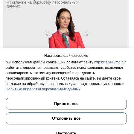
и согласие на обработку
персональных
данных
Настройка файлов cookie
Мы используем файлы cookie. Они помогают сайту
https://label.vmg.ru/
Коммерческий директор Евгения
Менеджер по продажам
работать корректно, повышают удобство использования, позволяют
Владлена Сухова
Емановская
анализировать статистику посещений и предлагать
персонализированный контент. Оставаясь на сайте, вы даёте свое
согласие на обработку персональных данных
в порядке, указанном в
Политике обработки персональных данных
поиск...
Принять все
Отклонить все
Настроить