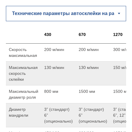
430
670
1270
Скорость
200 м/мин
200 м/мин
300 м/ми
максимальная
Максимальная
130 м/мин
130 м/мин
150 м/ми
скорость
склейки
Максимальный
800 мм
1500 мм
1500 мм
диаметр роля
Диаметр
3” (стандарт)
3” (стандарт)
3” (станд
мандрели
6”
6”
6”, 12”
(опционально)
(опционально)
(опциона