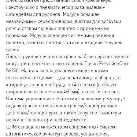
Блок размотки представляет собой консольную
конструкцию c пневматически разжимаемым
шпинделем для рулонов. Модуль оснащен
независимым сервоприводом, лифтом для загрузки
роля и столом склейки полотна с прижимными
планками. Модуль оснащен системами равнения
полотна, очистки, снятия статики и входной тянущей
парой.
Блок струйной печати построен на базе перспективных
индустриальные печатных головок Epson PrecisionCore
S3200. Машина оснащена двумя идентичными
печатными секциями - для печати лица и оборота, в
каждой установлено 2 ряда по 4 головки (с общей
шириной зоны запечатки 460 мм), всего 16 головок.
Система управления печатными головками регулирует
подачу краски с точным контролем/поддержанием
давления/температуры, а также запускает очистку и
паркинг головок при необходимости.
ЦПМ оснащена множеством современных систем:
автоматической очистки головок, увлажнения,