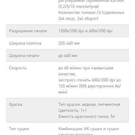
регулируемой переменной каплей
(3,2/5/10 пиколитров)
Количество головок:16 (сдвоенные
2x4 лицо, 2x4 оборот)
Разрешение печати
1200x1200 dpi и 600x1200 dpi
Ширина полотна
320-460 мм
Ширина печати
до 460 мм
Скорость
до 60 м/мин при наивысшем
качестве,
экспресс-печать 600x1200 dpi до
120 м/мин (808 двусторонних А4/
мин)
Краска
Тип краски: водная, пигментная
Цветность: 1+1
Емкость красочного танка: 5л
Тип сушки
Комбинацию ИК сушки и сушки
горячим воздухом