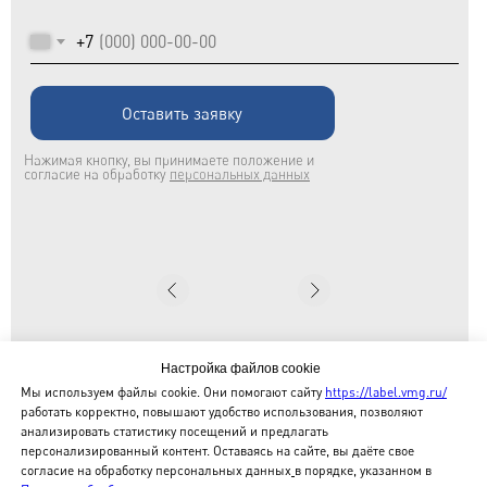
+7
Оставить заявку
Нажимая кнопку, вы принимаете положение и
согласие на обработку
персональных данных
Настройка файлов cookie
Мы используем файлы cookie. Они помогают сайту
https://label.vmg.ru/
Коммерческий директор Евгения
работать корректно, повышают удобство использования, позволяют
Емановская
анализировать статистику посещений и предлагать
персонализированный контент. Оставаясь на сайте, вы даёте свое
согласие на обработку персональных данных
в порядке, указанном в