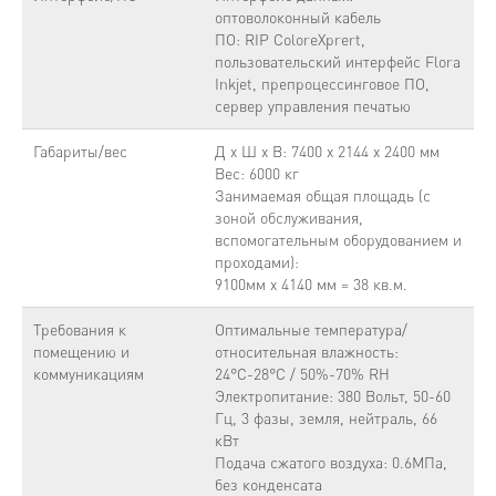
оптоволоконный кабель
ПО: RIP ColoreXprert,
пользовательский интерфейс Flora
Inkjet, препроцессинговое ПО,
сервер управления печатью
Габариты/вес
Д х Ш х В: 7400 x 2144 x 2400 мм
Вес: 6000 кг
Занимаемая общая площадь (с
зоной обслуживания,
вспомогательным оборудованием и
проходами):
9100мм x 4140 мм ≈ 38 кв.м.
Требования к
Оптимальные температура/
помещению и
относительная влажность:
коммуникациям
24°C-28°C / 50%-70% RH
Электропитание: 380 Вольт, 50-60
Гц, 3 фазы, земля, нейтраль, 66
кВт
Подача сжатого воздуха: 0.6MПa,
без конденсата