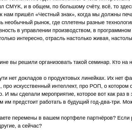
л CMYK, и в общем, по большому счёту, всё, то здес
 к нам пришёл «Честный знак», когда мы должны печ
 необычный рынок, где сплетены разные технологии.
ность в управлении производством, в программном
только интересно, отрасль настолько живая, настольк
ичине вы решили организовать такой семинар. Кто на 
сути нет докладов о продуктовых линейках. Их нет ф
 про искусственный интеллект, про РОП, о котором с
до. И мы сделали мероприятие, которое вот как раз 
м им предстоит работать в будущий год-два-три. Мож
иваете перемены в вашем портфеле партнёров? Если
ругие, а сейчас?