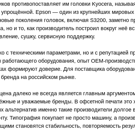
иков противопоставляет им головки Kyocera, назы
у упрощённой. Epson — один из крупнейших мировых
 новые поколения головок, включая S3200, заметно 
а, но и то, как производитель построил вокруг неё 
вление, сушку, сервисную поддержку.
ко с техническими параметрами, но и с репутацией п
 работающего оборудования, опыт OEM-производств
ках формируют доверие. Для поставщика оборудовани
 бренда на российском рынке.
 цена далеко не всегда является главным аргументо
жные и уважаемые бренды. В офсетной печати это х
ых альтернатив именно такие производители долгое 
нту. Типография покупает не просто машину, а произ
щими становятся стабильность, повторяемость резул