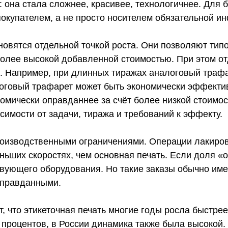
 она стала сложнее, красивее, технологичнее. Для б
окупателем, а не просто носителем обязательной и
овятся отдельной точкой роста. Они позволяют тип
 более высокой добавленной стоимостью. При этом о
. Например, при длинных тиражах аналоговый трафа
оговый трафарет может быть экономически эффектив
ономически оправданнее за счёт более низкой стоимо
исимости от задачи, тиража и требований к эффекту.
производственными ограничениями. Операции лакиро
ьших скоростях, чем основная печать. Если доля «о
твующего оборудования. Но такие заказы обычно им
оправданными.
, что этикеточная печать многие годы росла быстрее
 процентов, в России динамика также была высокой.